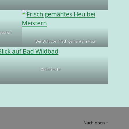
lbeeren
Der Duft von frisch gemähtem Heu
Ziel erreicht
Nach oben
↑