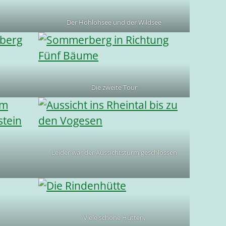
Der Hohlohsee und der Wildsee
Die zweite Tour
Leider war der Aussichtsturm geschlossen
Viele schöne Hütten,