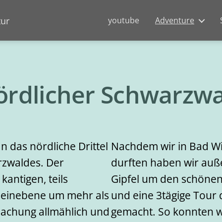
youtube
Adventure
tur
ördlicher Schwarzwa
 das nördliche Drittel
Nachdem wir in Bad W
rzwaldes. Der
durften haben wir auße
antigen, teils
Gipfel um den schönen 
Rheinebene um mehr als
und eine 3tägige Tour
dachung allmählich und
gemacht. So konnten wi