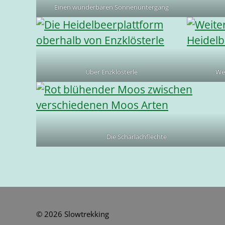
Einen wunderbaren Sonnenuntergang
Über Enzklösterle
Wei
Die Scharlachflechte
© 2026
Slowtrekking