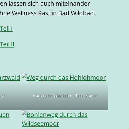
ren lassen sich auch miteinander
hne Wellness Rast in Bad Wildbad.
Teil I
Teil II
eut
Nach dem Gedenkstein „Toter Mann“