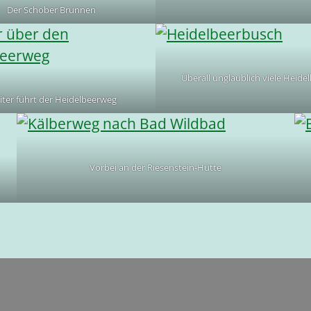
Der Schober Brunnen
Überall unglaublich viele Heide
ter führt der Heidelbeerweg
Vorbei an der Riesenstein-Hütte