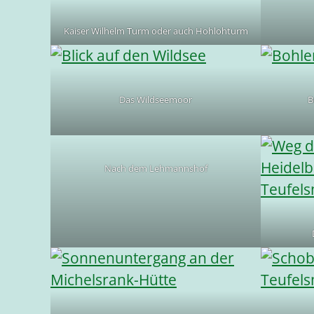
Kaiser Wilhelm Turm oder auch Hohlohturm
Das Wildseemoor
B
Nach dem Lehmannshof