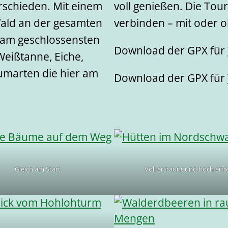
schieden. Mit einem
voll genießen. Die Tou
Wald an der gesamten
verbinden – mit oder o
 am geschlossensten
Download der GPX für
Weißtanne, Eiche,
aumarten die hier am
Download der GPX für
Gleich am Start
Voll erstaunt und hoch erfr