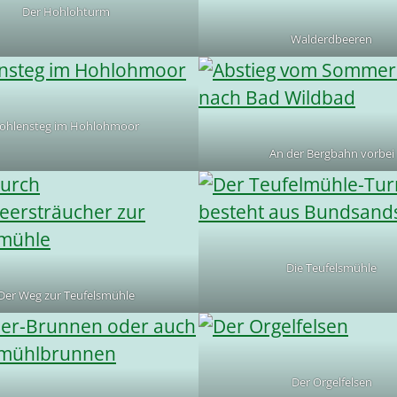
Der Hohlohturm
Walderdbeeren
ohlensteg im Hohlohmoor
An der Bergbahn vorbei
Die Teufelsmühle
Der Weg zur Teufelsmühle
Der Orgelfelsen