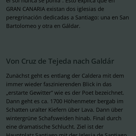
el sol nunca se ponía”. Esto explica que en
GRAN CANARIA existan dos iglesias de
peregrinación dedicadas a Santiago: una en San
Bartolomeo y otra en Gáldar.
Von Cruz de Tejeda nach Galdár
Zunächst geht es entlang der Caldera mit dem
immer wieder faszinierenden Blick in das
„erstarte Gewitter“ wie es der Poet bezeichnet.
Dann geht es ca. 1700 Höhenmeter bergab im
Schatten uralter Kiefern über Lava. Dann über
wintergrüne Schafsweiden hinab. Final durch
eine dramatische Schlucht. Ziel ist der
Hauptplatz Santiago mit der Iglesia de Santiago