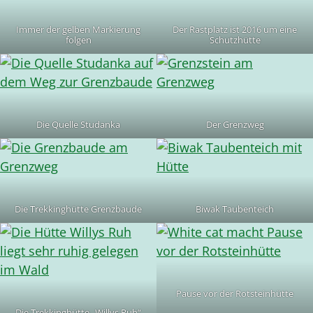
Immer der gelben Markierung
Der Rastplatz ist 2016 um eine
folgen
Schutzhütte
Die Quelle Studanka
Der Grenzweg
Die Trekkinghütte Grenzbaude
Biwak Taubenteich
Pause vor der Rotsteinhütte
Die Trekkinghütte „Willys Ruh“